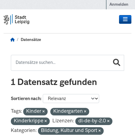
Zum Hauptinhalt wechseln
Anmelden
Datensätze
1 Datensatz gefunden
Sortieren nach
Tags:
Kinder
Kindergarten
Kinderkrippe
Lizenzen:
dl-de-by-2.0
Kategorien:
Bildung, Kultur und Sport