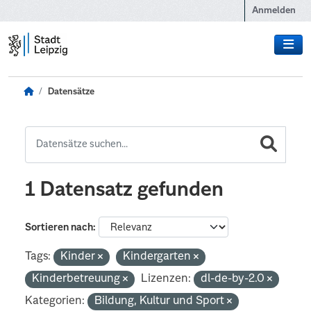
Zum Hauptinhalt wechseln
Anmelden
Datensätze
1 Datensatz gefunden
Sortieren nach
Tags:
Kinder
Kindergarten
Kinderbetreuung
Lizenzen:
dl-de-by-2.0
Kategorien:
Bildung, Kultur und Sport