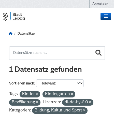
Zum Hauptinhalt wechseln
Anmelden
Datensätze
1 Datensatz gefunden
Sortieren nach
Tags:
Kinder
Kindergarten
Bevölkerung
Lizenzen:
dl-de-by-2.0
Kategorien:
Bildung, Kultur und Sport