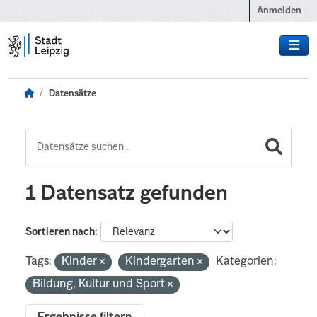
Zum Hauptinhalt wechseln
Anmelden
Datensätze
1 Datensatz gefunden
Sortieren nach
Tags:
Kinder
Kindergarten
Kategorien:
Bildung, Kultur und Sport