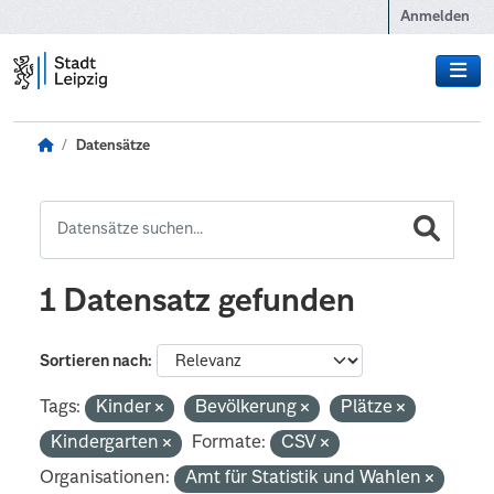
Zum Hauptinhalt wechseln
Anmelden
Datensätze
1 Datensatz gefunden
Sortieren nach
Tags:
Kinder
Bevölkerung
Plätze
Kindergarten
Formate:
CSV
Organisationen:
Amt für Statistik und Wahlen