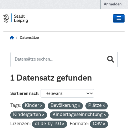
Zum Hauptinhalt wechseln
Anmelden
Datensätze
1 Datensatz gefunden
Sortieren nach
Tags:
Kinder
Bevölkerung
Plätze
Kindergarten
Kindertageseinrichtung
Lizenzen:
dl-de-by-2.0
Formate:
CSV