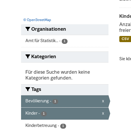
Kind
© OpenStreetMap
Anzah
Organisationen
freie
CSV
Amt für Statistik...
-
1
Kategorien
Sie kö
Für diese Suche wurden keine
Kategorien gefunden.
Tags
Bevölkerung
-
x
1
Kinder
-
x
1
Kinderbetreuung
-
1