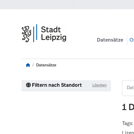
Zum Hauptinhalt wechseln
Datensätze
O
Datensätze
Filtern nach Standort
Löschen
1 
Tags:
Lize