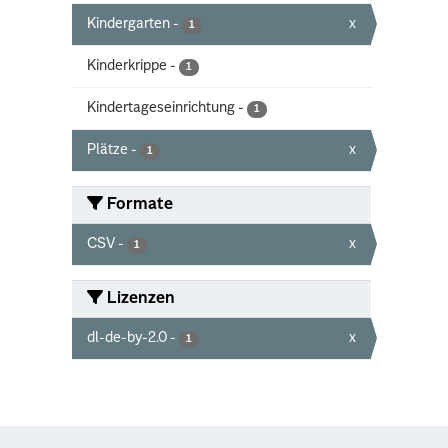
Kindergarten
-
x
1
Kinderkrippe
-
1
Kindertageseinrichtung
-
1
Plätze
-
x
1
Formate
CSV
-
x
1
Lizenzen
dl-de-by-2.0
-
x
1