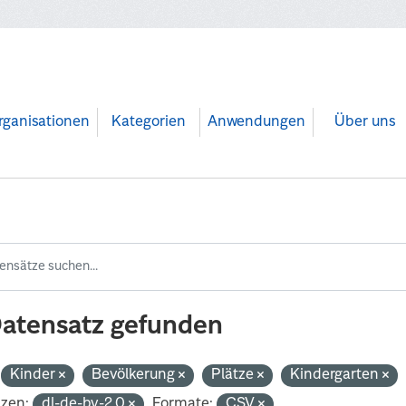
rganisationen
Kategorien
Anwendungen
Über uns
Datensatz gefunden
Kinder
Bevölkerung
Plätze
Kindergarten
nzen:
dl-de-by-2.0
Formate:
CSV