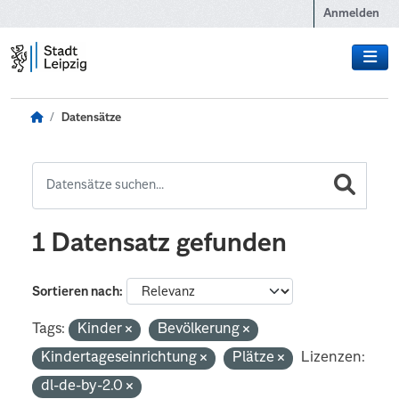
Zum Hauptinhalt wechseln
Anmelden
Datensätze
1 Datensatz gefunden
Sortieren nach
Tags:
Kinder
Bevölkerung
Kindertageseinrichtung
Plätze
Lizenzen:
dl-de-by-2.0