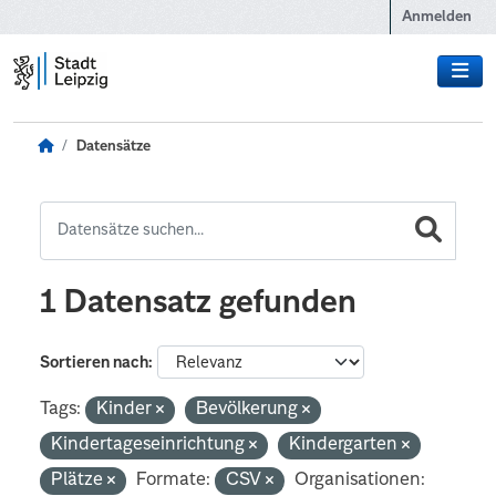
Zum Hauptinhalt wechseln
Anmelden
Datensätze
1 Datensatz gefunden
Sortieren nach
Tags:
Kinder
Bevölkerung
Kindertageseinrichtung
Kindergarten
Plätze
Formate:
CSV
Organisationen: