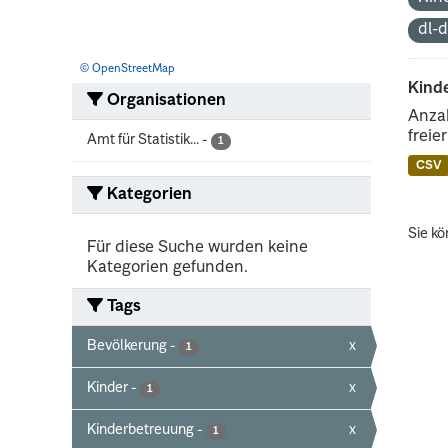
dl-
© OpenStreetMap
Kind
Organisationen
Anzah
freie
Amt für Statistik...
-
1
CSV
Kategorien
Sie kö
Für diese Suche wurden keine
Kategorien gefunden.
Tags
Bevölkerung
-
x
1
Kinder
-
x
1
Kinderbetreuung
-
x
1