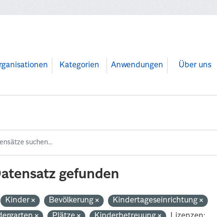
rganisationen
Kategorien
Anwendungen
Über uns
Datensatz gefunden
Kinder
Bevölkerung
Kindertageseinrichtung
dergarten
Plätze
Kinderbetreuung
Lizenzen: