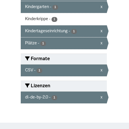
Kindergarten
-
x
1
Kinderkrippe
-
1
Kindertageseinrichtung
-
x
1
Plätze
-
x
1
Formate
CSV
-
x
1
Lizenzen
dl-de-by-2.0
-
x
1