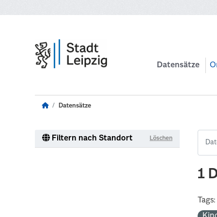
Zum Hauptinhalt wechseln
Datensätze
O
Datensätze
Filtern nach Standort
Löschen
1 
Tags:
Kin