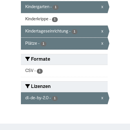
Kindergarten
-
x
1
Kinderkrippe
-
1
Kindertageseinrichtung
-
x
1
Plätze
-
x
1
Formate
CSV
-
1
Lizenzen
dl-de-by-2.0
-
x
1