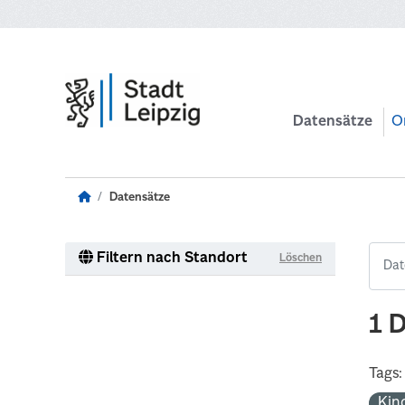
Zum Hauptinhalt wechseln
Datensätze
O
Datensätze
Filtern nach Standort
Löschen
1 
Tags:
Kin