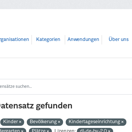
rganisationen
Kategorien
Anwendungen
Über uns
Datensatz gefunden
Kinder
Bevölkerung
Kindertageseinrichtung
dergarten
Plätze
Lizenzen:
dl-de-by-2.0