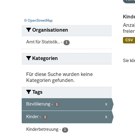
Kind
© OpenStreetMap
Anzah
Organisationen
freie
CSV
Amt für Statistik...
-
1
Kategorien
Sie kö
Für diese Suche wurden keine
Kategorien gefunden.
Tags
Bevölkerung
-
x
1
Kinder
-
x
1
Kinderbetreuung
-
1