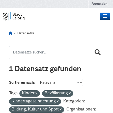
Zum Hauptinhalt wechseln
Anmelden
Datensätze
1 Datensatz gefunden
Sortieren nach
Tags:
Kinder
Bevölkerung
Kindertageseinrichtung
Kategorien:
Bildung, Kultur und Sport
Organisationen: