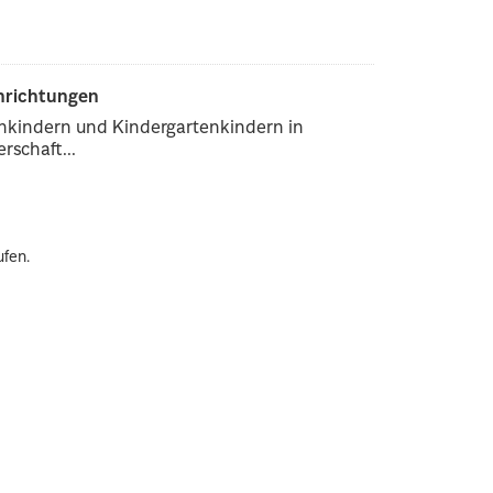
inrichtungen
enkindern und Kindergartenkindern in
rschaft...
ufen.