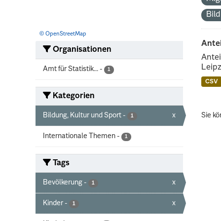
Bil
© OpenStreetMap
Ante
Organisationen
Antei
Leipz
Amt für Statistik...
-
1
CSV
Kategorien
Bildung, Kultur und Sport
-
x
Sie kö
1
Internationale Themen
-
1
Tags
Bevölkerung
-
x
1
Kinder
-
x
1