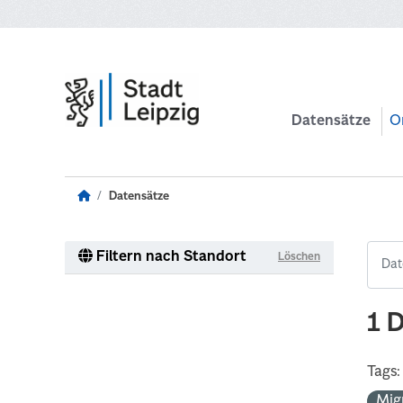
Zum Hauptinhalt wechseln
Datensätze
O
Datensätze
Filtern nach Standort
Löschen
1 
Tags:
Mig