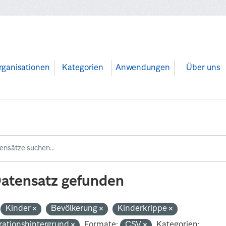
rganisationen
Kategorien
Anwendungen
Über uns
Datensatz gefunden
Kinder
Bevölkerung
Kinderkrippe
rationshintergrund
Formate:
CSV
Kategorien: