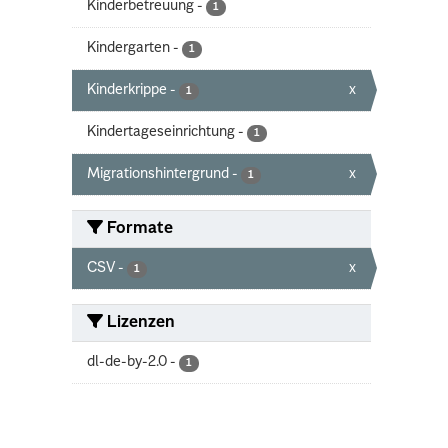
Kinderbetreuung
-
1
Kindergarten
-
1
Kinderkrippe
-
x
1
Kindertageseinrichtung
-
1
Migrationshintergrund
-
x
1
Formate
CSV
-
x
1
Lizenzen
dl-de-by-2.0
-
1