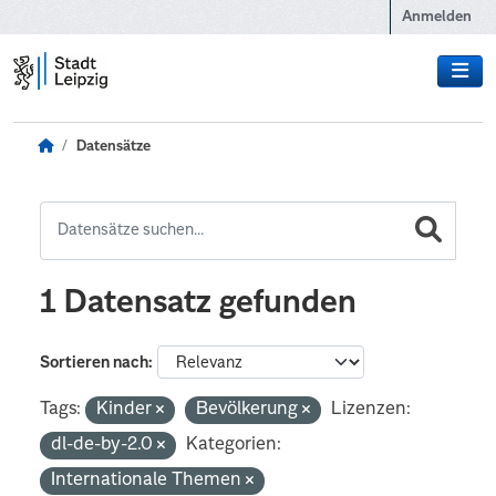
Zum Hauptinhalt wechseln
Anmelden
Datensätze
1 Datensatz gefunden
Sortieren nach
Tags:
Kinder
Bevölkerung
Lizenzen:
dl-de-by-2.0
Kategorien:
Internationale Themen