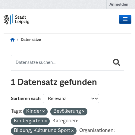
Zum Hauptinhalt wechseln
Anmelden
Datensätze
1 Datensatz gefunden
Sortieren nach
Tags:
Kinder
Bevölkerung
Kindergarten
Kategorien:
Bildung, Kultur und Sport
Organisationen: