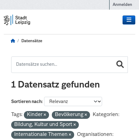
Zum Hauptinhalt wechseln
Anmelden
Datensätze
1 Datensatz gefunden
Sortieren nach
Tags:
Kinder
Bevölkerung
Kategorien:
Bildung, Kultur und Sport
Internationale Themen
Organisationen: