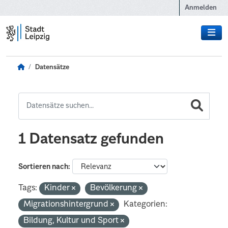
Zum Hauptinhalt wechseln
Anmelden
Datensätze
1 Datensatz gefunden
Sortieren nach
Tags:
Kinder
Bevölkerung
Migrationshintergrund
Kategorien:
Bildung, Kultur und Sport