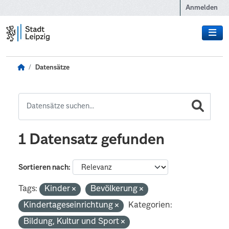
Zum Hauptinhalt wechseln
Anmelden
Datensätze
1 Datensatz gefunden
Sortieren nach
Tags:
Kinder
Bevölkerung
Kindertageseinrichtung
Kategorien:
Bildung, Kultur und Sport