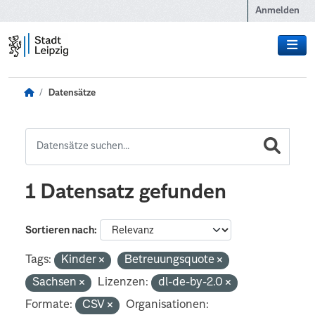
Zum Hauptinhalt wechseln
Anmelden
Datensätze
1 Datensatz gefunden
Sortieren nach
Tags:
Kinder
Betreuungsquote
Sachsen
Lizenzen:
dl-de-by-2.0
Formate:
CSV
Organisationen: