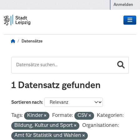
Zum Hauptinhalt wechseln
Anmelden
Datensätze
1 Datensatz gefunden
Sortieren nach
Tags:
Kinder
Formate:
CSV
Kategorien:
Bildung, Kultur und Sport
Organisationen:
Amt für Statistik und Wahlen