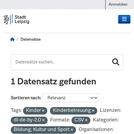
Zum Hauptinhalt wechseln
Anmelden
Datensätze
1 Datensatz gefunden
Sortieren nach
Tags:
Kinder
Kinderbetreuung
Lizenzen:
dl-de-by-2.0
Formate:
CSV
Kategorien:
Bildung, Kultur und Sport
Organisationen: