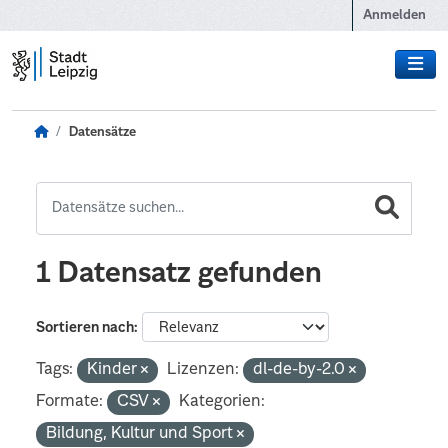
Zum Hauptinhalt wechseln
Anmelden
Datensätze
1 Datensatz gefunden
Sortieren nach
Tags:
Kinder
Lizenzen:
dl-de-by-2.0
Formate:
CSV
Kategorien:
Bildung, Kultur und Sport