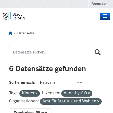
Zum Hauptinhalt wechseln
Anmelden
Datensätze
6 Datensätze gefunden
Sortieren nach
Tags:
Kinder
Lizenzen:
dl-de-by-2.0
Organisationen:
Amt für Statistik und Wahlen