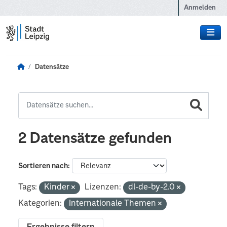
Zum Hauptinhalt wechseln
Anmelden
Datensätze
2 Datensätze gefunden
Sortieren nach
Tags:
Kinder
Lizenzen:
dl-de-by-2.0
Kategorien:
Internationale Themen