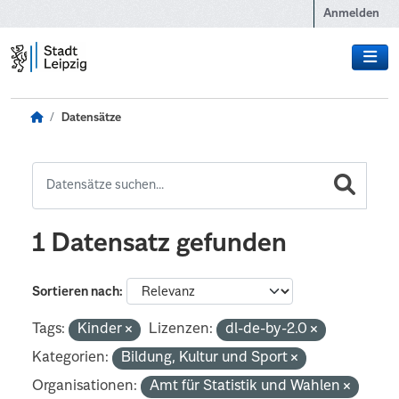
Zum Hauptinhalt wechseln
Anmelden
Datensätze
1 Datensatz gefunden
Sortieren nach
Tags:
Kinder
Lizenzen:
dl-de-by-2.0
Kategorien:
Bildung, Kultur und Sport
Organisationen:
Amt für Statistik und Wahlen