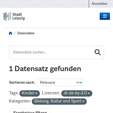
Zum Hauptinhalt wechseln
Anmelden
Datensätze
1 Datensatz gefunden
Sortieren nach
Tags:
Kinder
Lizenzen:
dl-de-by-2.0
Kategorien:
Bildung, Kultur und Sport