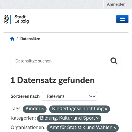
Zum Hauptinhalt wechseln
Anmelden
Datensätze
1 Datensatz gefunden
Sortieren nach
Tags:
Kinder
Kindertageseinrichtung
Kategorien:
Bildung, Kultur und Sport
Organisationen:
Amt für Statistik und Wahlen