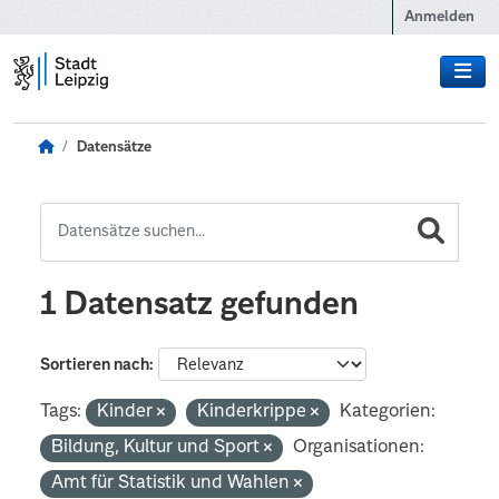
Zum Hauptinhalt wechseln
Anmelden
Datensätze
1 Datensatz gefunden
Sortieren nach
Tags:
Kinder
Kinderkrippe
Kategorien:
Bildung, Kultur und Sport
Organisationen:
Amt für Statistik und Wahlen