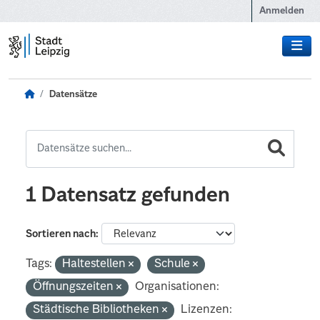
Zum Hauptinhalt wechseln
Anmelden
Datensätze
1 Datensatz gefunden
Sortieren nach
Tags:
Haltestellen
Schule
Öffnungszeiten
Organisationen:
Städtische Bibliotheken
Lizenzen: