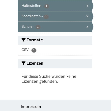
Haltestellen
-
x
1
Koordinaten
-
x
1
Schule
-
x
1
Formate
CSV
-
1
Lizenzen
Für diese Suche wurden keine
Lizenzen gefunden.
Impressum