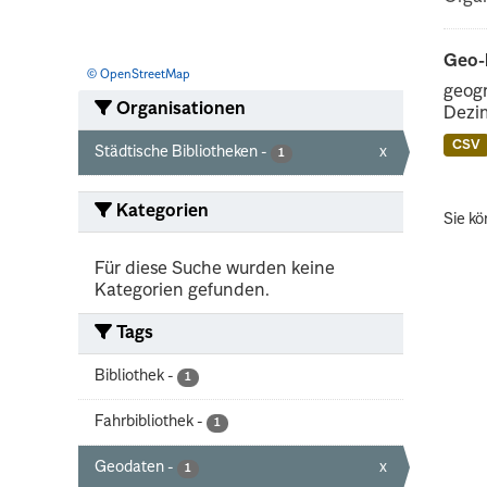
Geo-K
© OpenStreetMap
geogr
Organisationen
Dezim
CSV
Städtische Bibliotheken
-
x
1
Kategorien
Sie kö
Für diese Suche wurden keine
Kategorien gefunden.
Tags
Bibliothek
-
1
Fahrbibliothek
-
1
Geodaten
-
x
1