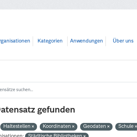
rganisationen
Kategorien
Anwendungen
Über uns
Datensatz gefunden
Haltestellen
Koordinaten
Geodaten
Schule
isationen:
Städtische Bibliotheken