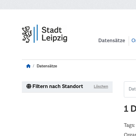
Zum Hauptinhalt wechseln
Datensätze
O
Datensätze
Filtern nach Standort
Löschen
1 
Tags:
Organ