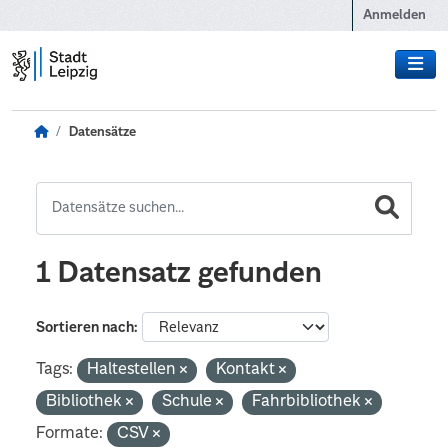
Zum Hauptinhalt wechseln
Anmelden
Datensätze
1 Datensatz gefunden
Sortieren nach
Tags:
Haltestellen
Kontakt
Bibliothek
Schule
Fahrbibliothek
Formate:
CSV