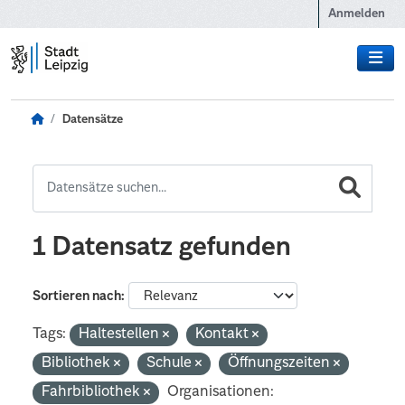
Zum Hauptinhalt wechseln
Anmelden
Datensätze
1 Datensatz gefunden
Sortieren nach
Tags:
Haltestellen
Kontakt
Bibliothek
Schule
Öffnungszeiten
Fahrbibliothek
Organisationen: