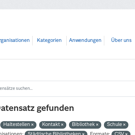
rganisationen
Kategorien
Anwendungen
Über uns
Datensatz gefunden
Haltestellen
Kontakt
Bibliothek
Schule
isationen:
Städtische Bibliotheken
Formate:
CSV