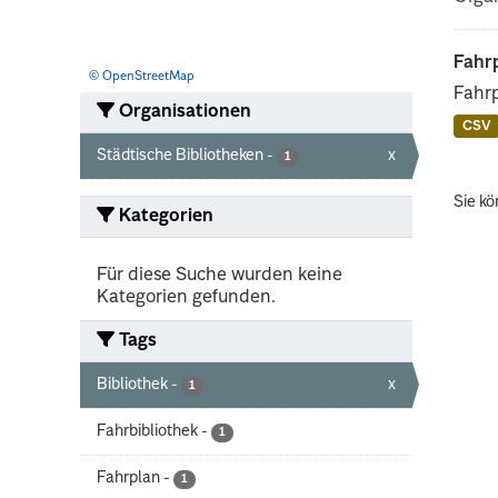
Fahrp
© OpenStreetMap
Fahrp
Organisationen
CSV
Städtische Bibliotheken
-
x
1
Sie kö
Kategorien
Für diese Suche wurden keine
Kategorien gefunden.
Tags
Bibliothek
-
x
1
Fahrbibliothek
-
1
Fahrplan
-
1