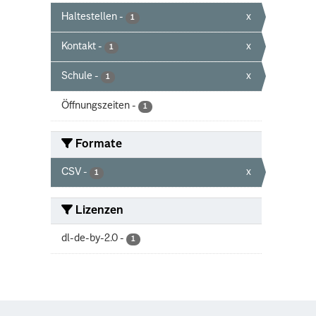
Haltestellen
-
x
1
Kontakt
-
x
1
Schule
-
x
1
Öffnungszeiten
-
1
Formate
CSV
-
x
1
Lizenzen
dl-de-by-2.0
-
1