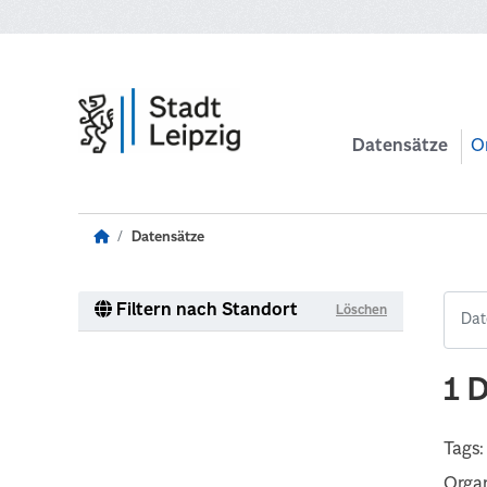
Zum Hauptinhalt wechseln
Datensätze
O
Datensätze
Filtern nach Standort
Löschen
1 
Tags:
Organ