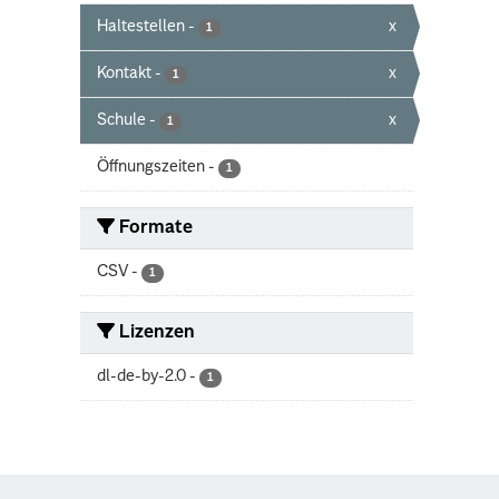
Haltestellen
-
x
1
Kontakt
-
x
1
Schule
-
x
1
Öffnungszeiten
-
1
Formate
CSV
-
1
Lizenzen
dl-de-by-2.0
-
1