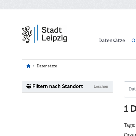
Zum Hauptinhalt wechseln
Datensätze
O
Datensätze
Filtern nach Standort
Löschen
1 
Tags:
Organ