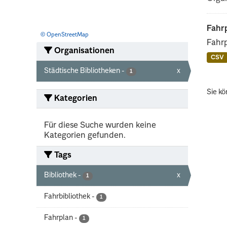
Fahrp
© OpenStreetMap
Fahrp
Organisationen
CSV
Städtische Bibliotheken
-
x
1
Sie kö
Kategorien
Für diese Suche wurden keine
Kategorien gefunden.
Tags
Bibliothek
-
x
1
Fahrbibliothek
-
1
Fahrplan
-
1