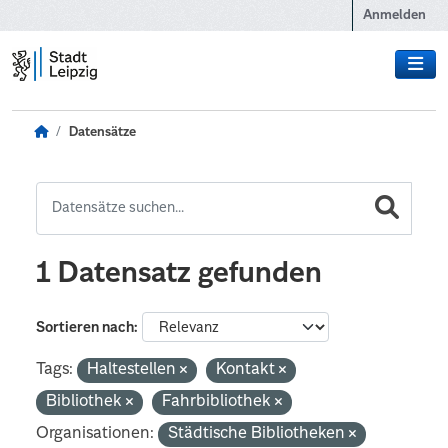
Zum Hauptinhalt wechseln
Anmelden
Datensätze
1 Datensatz gefunden
Sortieren nach
Tags:
Haltestellen
Kontakt
Bibliothek
Fahrbibliothek
Organisationen:
Städtische Bibliotheken