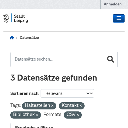
Zum Hauptinhalt wechseln
Anmelden
Datensätze
3 Datensätze gefunden
Sortieren nach
Tags:
Haltestellen
Kontakt
Bibliothek
Formate:
CSV