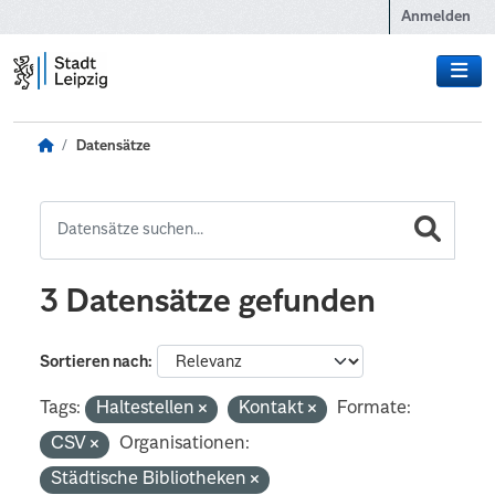
Zum Hauptinhalt wechseln
Anmelden
Datensätze
3 Datensätze gefunden
Sortieren nach
Tags:
Haltestellen
Kontakt
Formate:
CSV
Organisationen:
Städtische Bibliotheken