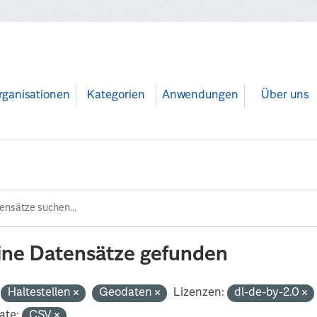
rganisationen
Kategorien
Anwendungen
Über uns
ine Datensätze gefunden
Haltestellen
Geodaten
Lizenzen:
dl-de-by-2.0
ate:
CSV