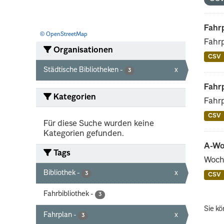
Fahrp
© OpenStreetMap
Fahrp
Organisationen
CSV
Städtische Bibliotheken
-
x
3
Fahrp
Kategorien
Fahrp
CSV
Für diese Suche wurden keine
Kategorien gefunden.
A-Wo
Tags
Woch
Bibliothek
-
x
3
CSV
Fahrbibliothek
-
3
Sie kö
Fahrplan
-
x
3