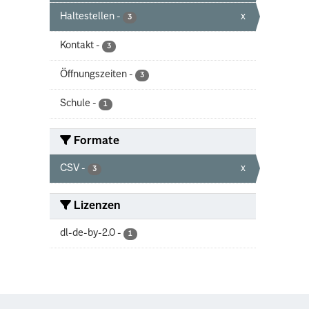
Haltestellen
-
x
3
Kontakt
-
3
Öffnungszeiten
-
3
Schule
-
1
Formate
CSV
-
x
3
Lizenzen
dl-de-by-2.0
-
1