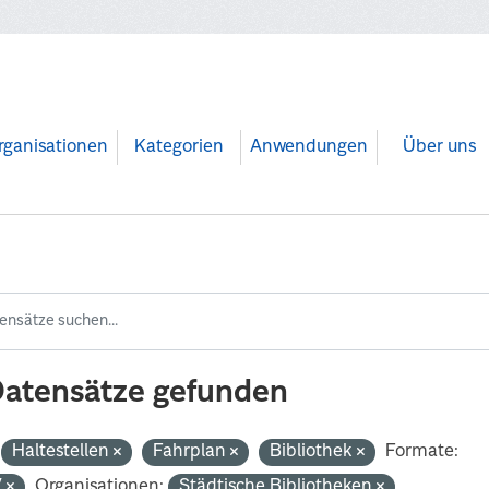
rganisationen
Kategorien
Anwendungen
Über uns
Datensätze gefunden
Haltestellen
Fahrplan
Bibliothek
Formate:
V
Organisationen:
Städtische Bibliotheken