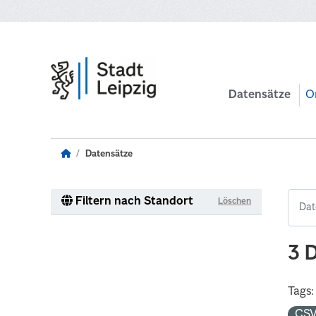
Zum Hauptinhalt wechseln
Datensätze
O
Datensätze
Filtern nach Standort
Löschen
3 
Tags:
CS