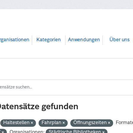
rganisationen
Kategorien
Anwendungen
Über uns
Datensätze gefunden
Haltestellen
Fahrplan
Öffnungszeiten
Format
V
Organisationen:
Städtische Bibliotheken