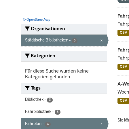
Fahrp
© OpenStreetMap
Fahrp
Organisationen
CSV
Städtische Bibliotheken
-
x
3
Fahrp
Kategorien
Fahrp
CSV
Für diese Suche wurden keine
Kategorien gefunden.
A-Wo
Tags
Woch
Bibliothek
-
3
CSV
Fahrbibliothek
-
3
Sie kö
Fahrplan
-
x
3