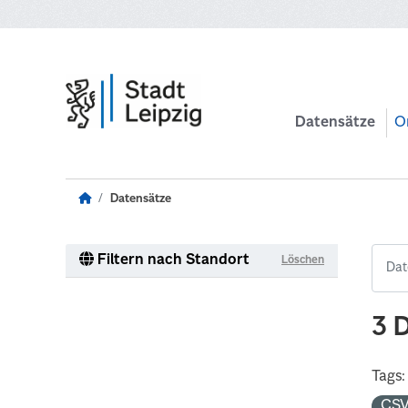
Zum Hauptinhalt wechseln
Datensätze
O
Datensätze
Filtern nach Standort
Löschen
3 
Tags:
CS