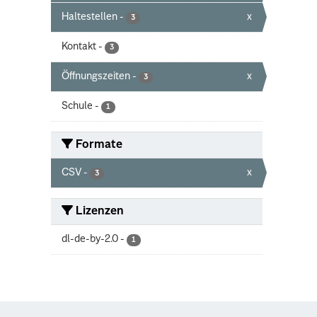
Haltestellen
-
x
3
Kontakt
-
3
Öffnungszeiten
-
x
3
Schule
-
1
Formate
CSV
-
x
3
Lizenzen
dl-de-by-2.0
-
1