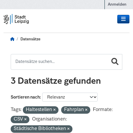
Zum Hauptinhalt wechseln
Anmelden
Datensätze
3 Datensätze gefunden
Sortieren nach
Tags:
Haltestellen
Fahrplan
Formate:
CSV
Organisationen:
Städtische Bibliotheken