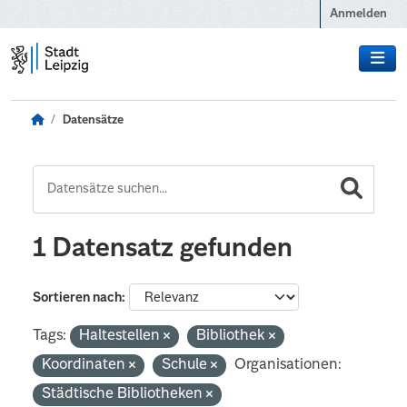
Zum Hauptinhalt wechseln
Anmelden
Datensätze
1 Datensatz gefunden
Sortieren nach
Tags:
Haltestellen
Bibliothek
Koordinaten
Schule
Organisationen:
Städtische Bibliotheken