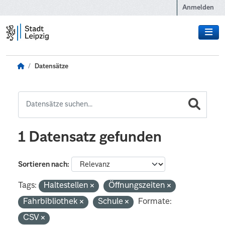
Zum Hauptinhalt wechseln
Anmelden
Datensätze
1 Datensatz gefunden
Sortieren nach
Tags:
Haltestellen
Öffnungszeiten
Fahrbibliothek
Schule
Formate:
CSV