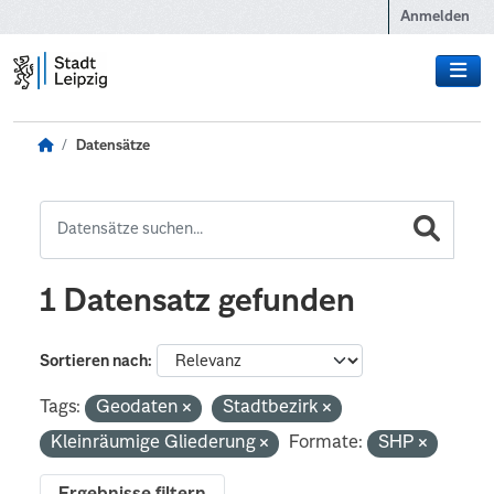
Zum Hauptinhalt wechseln
Anmelden
Datensätze
1 Datensatz gefunden
Sortieren nach
Tags:
Geodaten
Stadtbezirk
Kleinräumige Gliederung
Formate:
SHP