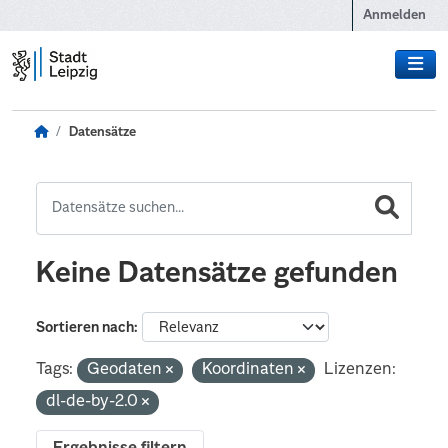
Zum Hauptinhalt wechseln
Anmelden
Datensätze
Keine Datensätze gefunden
Sortieren nach
Tags:
Geodaten
Koordinaten
Lizenzen:
dl-de-by-2.0