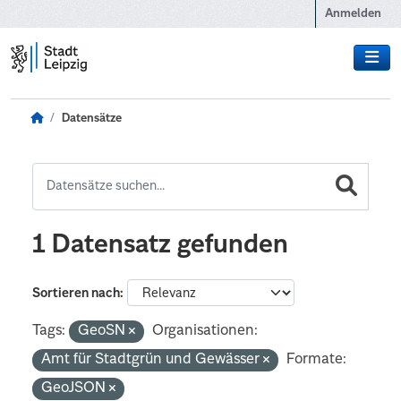
Zum Hauptinhalt wechseln
Anmelden
Datensätze
1 Datensatz gefunden
Sortieren nach
Tags:
GeoSN
Organisationen:
Amt für Stadtgrün und Gewässer
Formate:
GeoJSON