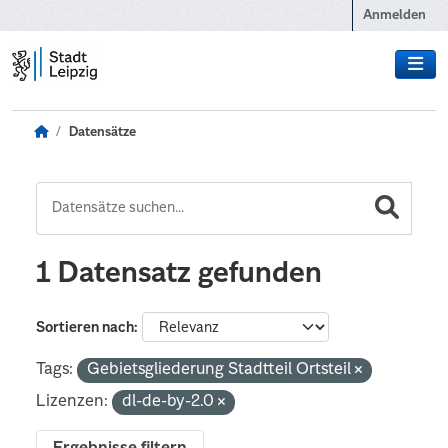
Zum Hauptinhalt wechseln
Anmelden
Datensätze
1 Datensatz gefunden
Sortieren nach
Tags:
Gebietsgliederung Stadtteil Ortsteil
Lizenzen:
dl-de-by-2.0