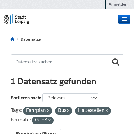
Zum Hauptinhalt wechseln
Anmelden
Datensätze
1 Datensatz gefunden
Sortieren nach
Tags:
Fahrplan
Bus
Haltestellen
Formate:
GTFS