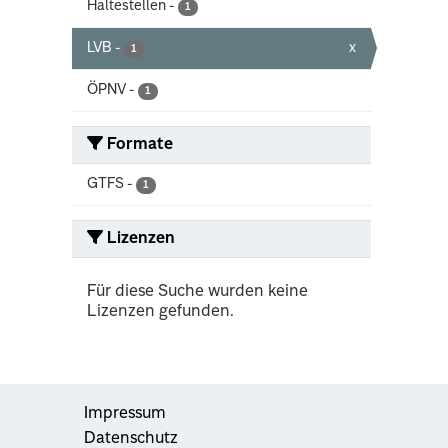
Haltestellen
-
1
LVB
-
x
1
ÖPNV
-
1
Formate
GTFS
-
1
Lizenzen
Für diese Suche wurden keine
Lizenzen gefunden.
Impressum
Datenschutz