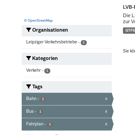
LVB-
Die L
© OpenStreetMap
zur V
Organisationen
GTFS
Leipziger Verkehrsbetriebe
-
1
Sie kö
Kategorien
Verkehr
-
1
Tags
Bahn
-
x
1
Bus
-
x
1
Fahrplan
-
x
1