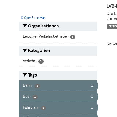
LVB-
Die L
© OpenStreetMap
zur V
Organisationen
GTFS
Leipziger Verkehrsbetriebe
-
1
Sie kö
Kategorien
Verkehr
-
1
Tags
Bahn
-
x
1
Bus
-
x
1
Fahrplan
-
x
1