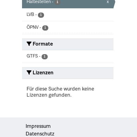
Haltestellen
-
x
1
LVB
-
1
ÖPNV
-
1
Formate
GTFS
-
1
Lizenzen
Für diese Suche wurden keine
Lizenzen gefunden.
Impressum
Datenschutz